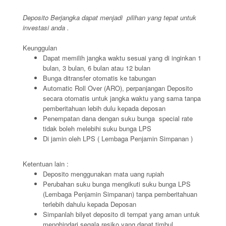
Deposito Berjangka dapat menjadi
pilihan yang tepat
untuk
investasi anda .
Keunggulan
Dapat memilih jangka waktu sesuai yang di inginkan 1
bulan, 3 bulan, 6 bulan atau 12 bulan
Bunga ditransfer otomatis ke tabungan
Automatic Roll Over (ARO), perpanjangan Deposito
secara otomatis untuk jangka waktu yang sama tanpa
pemberitahuan lebih dulu kepada deposan
Penempatan dana dengan suku bunga special rate
tidak boleh melebihi suku bunga LPS
Di jamin oleh LPS ( Lembaga Penjamin Simpanan )
Ketentuan lain :
Deposito menggunakan mata uang rupiah
Perubahan suku bunga mengikuti suku bunga LPS
(Lembaga Penjamin Simpanan) tanpa pemberitahuan
terlebih dahulu kepada Deposan
Simpanlah bilyet deposito di tempat yang aman untuk
menghindari segala resiko yang dapat timbul