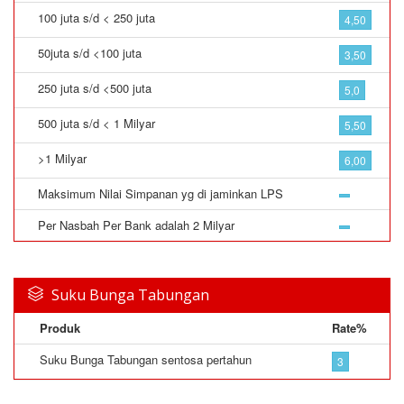
100 juta s/d < 250 juta
4,50
50juta s/d <100 juta
3,50
250 juta s/d <500 juta
5,0
500 juta s/d < 1 Milyar
5,50
>1 Milyar
6,00
Maksimum Nilai Simpanan yg di jaminkan LPS
Per Nasbah Per Bank adalah 2 Milyar
Suku Bunga Tabungan
Produk
Rate%
Suku Bunga Tabungan sentosa pertahun
3