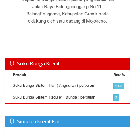
Jalan Raya Balongpanggang No.11,
BalongPanggang, Kabupaten Gresik serta
didukung oleh satu cabang di Mojokerto.
Suku Bunga Kredit
Produk
Rate%
Suku Bunga Sistem Flat ( Angsuran ) perbulan
1.68
Suku Bunga Sistem Reguler ( Bunga ) perbulan
3
Simulasi Kredit Flat